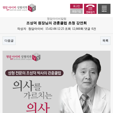
청담아이비칼럼
조성덕 원장님의 관훈클럽 초청 강연회
작성자
청담아이비
15-02-06 12:25
조회
12,660회
댓글
0건
다음글
목록
본문